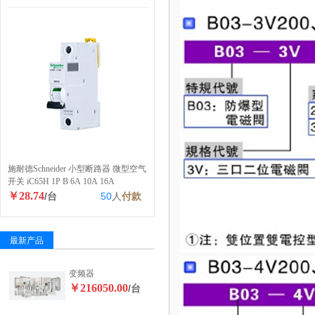
施耐德Schneider 小型断路器 微型空气
开关 iC65H 1P B 6A 10A 16A
￥28.74
/台
50
人
付款
最新产品
变频器
￥216050.00
/台