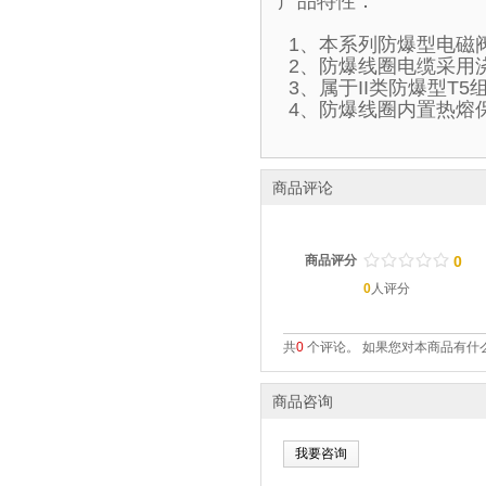
产品特性：
1、本系列防爆型电磁
2、防爆线圈电缆采用
3、属于II类防爆型T
4、防爆线圈内置热熔
商品评论
/
.
/
.
/
.
/
.
/
.
商品评分
0
0
人评分
共
0
个评论。 如果您对本商品有什么
商品咨询
我要咨询