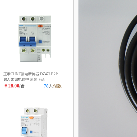
正泰CHNT漏电断路器 DZ47LE 2P
10A 带漏电保护 原装正品
￥28.00
/台
78
人
付款