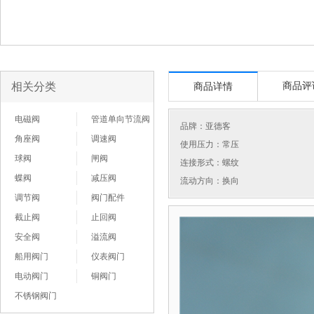
相关分类
商品评
商品详情
电磁阀
管道单向节流阀
品牌：
亚德客
角座阀
调速阀
使用压力：常压
球阀
闸阀
连接形式：螺纹
蝶阀
减压阀
流动方向：换向
调节阀
阀门配件
截止阀
止回阀
安全阀
溢流阀
船用阀门
仪表阀门
电动阀门
铜阀门
不锈钢阀门