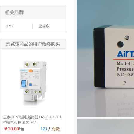
相关品牌
SMC
亚德客
浏览该商品的用户最终购买
正泰CHNT漏电断路器 DZ47LE 1P 6A
带漏电保护 原装正品
￥20.00
/台
121
人
付款