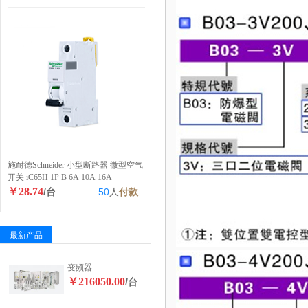
施耐德Schneider 小型断路器 微型空气
开关 iC65H 1P B 6A 10A 16A
￥28.74
/台
50
人
付款
最新产品
变频器
￥216050.00
/台