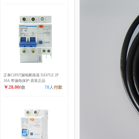
正泰CHNT漏电断路器 DZ47LE 2P
10A 带漏电保护 原装正品
￥28.00
/台
78
人
付款