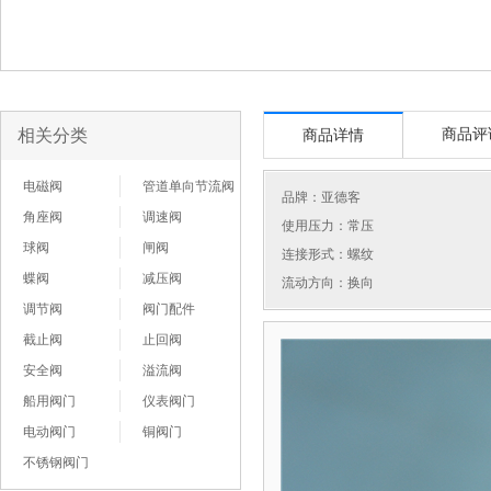
相关分类
商品评
商品详情
电磁阀
管道单向节流阀
品牌：
亚德客
角座阀
调速阀
使用压力：常压
球阀
闸阀
连接形式：螺纹
蝶阀
减压阀
流动方向：换向
调节阀
阀门配件
截止阀
止回阀
安全阀
溢流阀
船用阀门
仪表阀门
电动阀门
铜阀门
不锈钢阀门