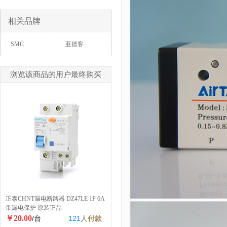
相关品牌
SMC
亚德客
浏览该商品的用户最终购买
正泰CHNT漏电断路器 DZ47LE 1P 6A
带漏电保护 原装正品
￥20.00
/台
121
人
付款