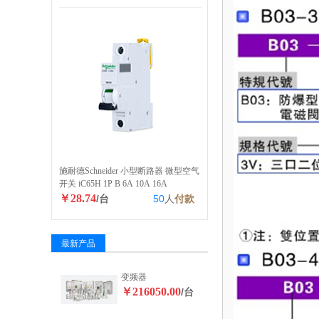
施耐德Schneider 小型断路器 微型空气
开关 iC65H 1P B 6A 10A 16A
￥28.74
/台
50
人
付款
最新产品
变频器
￥216050.00
/台