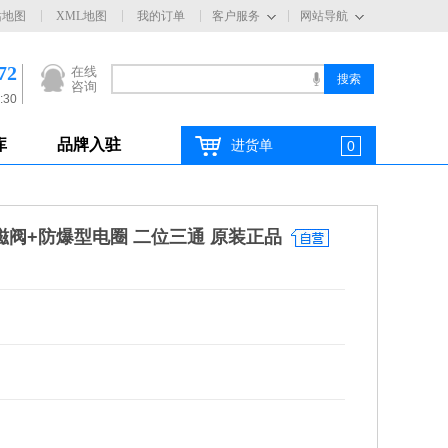
站地图
XML地图
我的订单
客户服务
网站导航
72
在线
咨询
:30
库
品牌入驻
进货单
0
C电磁阀+防爆型电圈 二位三通 原装正品