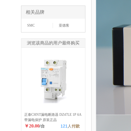
相关品牌
SMC
亚德客
浏览该商品的用户最终购买
正泰CHNT漏电断路器 DZ47LE 1P 6A
带漏电保护 原装正品
￥20.00
/台
121
人
付款