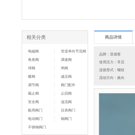
相关分类
商品详情
电磁阀
管道单向节流阀
品牌：
亚德客
角座阀
调速阀
使用压力：常压
球阀
闸阀
连接形式：螺纹
蝶阀
减压阀
流动方向：换向
调节阀
阀门配件
截止阀
止回阀
安全阀
溢流阀
船用阀门
仪表阀门
电动阀门
铜阀门
不锈钢阀门