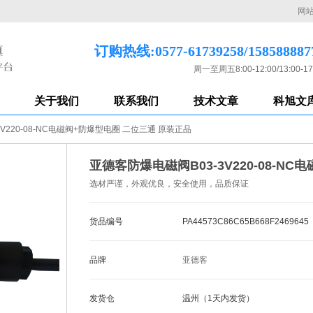
网
订购热线:0577-61739258/158588887
周一至周五8:00-12:00/13:00-17
关于我们
联系我们
技术文章
科旭文
V220-08-NC电磁阀+防爆型电圈 二位三通 原装正品
亚德客防爆电磁阀B03-3V220-08-N
选材严谨，外观优良，安全使用，品质保证
货品编号
PA44573C86C65B668F2469645
品牌
亚德客
发货仓
温州（1天内发货）