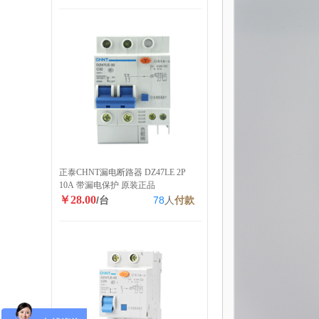
正泰CHNT漏电断路器 DZ47LE 2P
10A 带漏电保护 原装正品
￥28.00
/台
78
人
付款