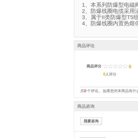
1、本系列防爆型电磁
2、防爆线圈电缆采用
3、属于II类防爆型T
4、防爆线圈内置热熔
商品评论
/
.
/
.
/
.
/
.
/
.
商品评分
0
0
人评分
共
0
个评论。 如果您对本商品有什么
商品咨询
我要咨询