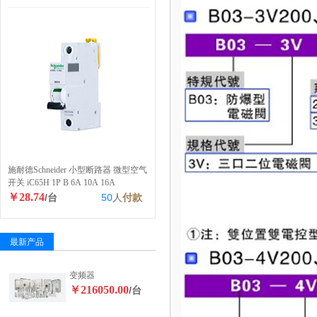
施耐德Schneider 小型断路器 微型空气
开关 iC65H 1P B 6A 10A 16A
￥28.74
/台
50
人
付款
最新产品
变频器
￥216050.00
/台