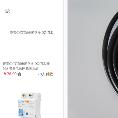
正泰CHNT漏电断路器 DZ47LE 2P
10A 带漏电保护 原装正品
￥28.00
/台
78
人
付款