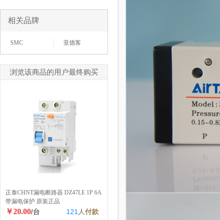
相关品牌
SMC
亚德客
浏览该商品的用户最终购买
正泰CHNT漏电断路器 DZ47LE 1P 6A
带漏电保护 原装正品
￥20.00
/台
121
人
付款