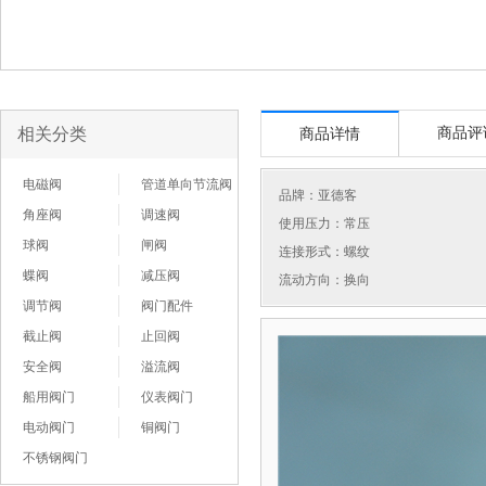
相关分类
商品评
商品详情
电磁阀
管道单向节流阀
品牌：
亚德客
角座阀
调速阀
使用压力：常压
球阀
闸阀
连接形式：螺纹
蝶阀
减压阀
流动方向：换向
调节阀
阀门配件
截止阀
止回阀
安全阀
溢流阀
船用阀门
仪表阀门
电动阀门
铜阀门
不锈钢阀门