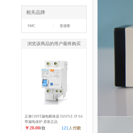
相关品牌
SMC
亚德客
浏览该商品的用户最终购买
正泰CHNT漏电断路器 DZ47LE 1P 6A
带漏电保护 原装正品
￥20.00
/台
121
人
付款