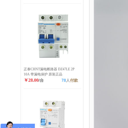
正泰CHNT漏电断路器 DZ47LE 2P
10A 带漏电保护 原装正品
￥28.00
/台
78
人
付款