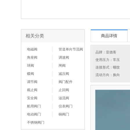
相关分类
商品详情
电磁阀
管道单向节流阀
品牌：
亚德客
角座阀
调速阀
使用压力：常压
球阀
闸阀
连接形式：螺纹
蝶阀
减压阀
流动方向：换向
调节阀
阀门配件
截止阀
止回阀
安全阀
溢流阀
船用阀门
仪表阀门
电动阀门
铜阀门
不锈钢阀门