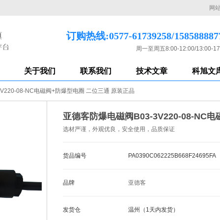
网
订购热线:0577-61739258/158588887
周一至周五8:00-12:00/13:00-17
关于我们
联系我们
技术文章
科旭文
V220-08-NC电磁阀+防爆型电圈 二位三通 原装正品
亚德客防爆电磁阀B03-3V220-08-N
选材严谨，外观优良，安全使用，品质保证
货品编号
PA0390C062225B668F24695FA
品牌
亚德客
发货仓
温州（1天内发货）