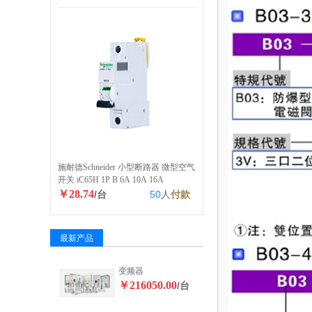
施耐德Schneider 小型断路器 微型空气
开关 iC65H 1P B 6A 10A 16A
￥28.74
/台
50
人
付款
最新产品
变频器
￥216050.00
/台