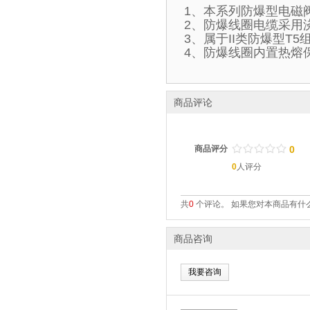
1、本系列防爆型电磁
2、防爆线圈电缆采用
3、属于II类防爆型T
4、防爆线圈内置热熔
商品评论
/
.
/
.
/
.
/
.
/
.
商品评分
0
0
人评分
共
0
个评论。 如果您对本商品有什么
商品咨询
我要咨询