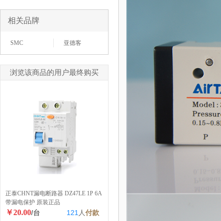
相关品牌
SMC
亚德客
浏览该商品的用户最终购买
正泰CHNT漏电断路器 DZ47LE 1P 6A
带漏电保护 原装正品
￥20.00
/台
121
人
付款