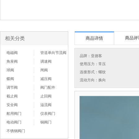
相关分类
商品评
商品详情
电磁阀
管道单向节流阀
品牌：
亚德客
角座阀
调速阀
使用压力：常压
球阀
闸阀
连接形式：螺纹
蝶阀
减压阀
流动方向：换向
调节阀
阀门配件
截止阀
止回阀
安全阀
溢流阀
船用阀门
仪表阀门
电动阀门
铜阀门
不锈钢阀门