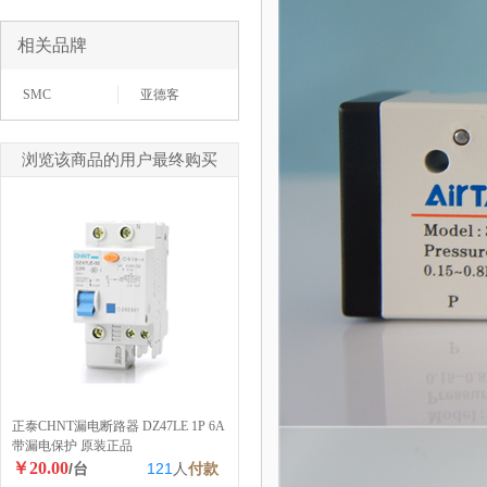
相关品牌
SMC
亚德客
浏览该商品的用户最终购买
正泰CHNT漏电断路器 DZ47LE 1P 6A
带漏电保护 原装正品
￥20.00
/台
121
人
付款