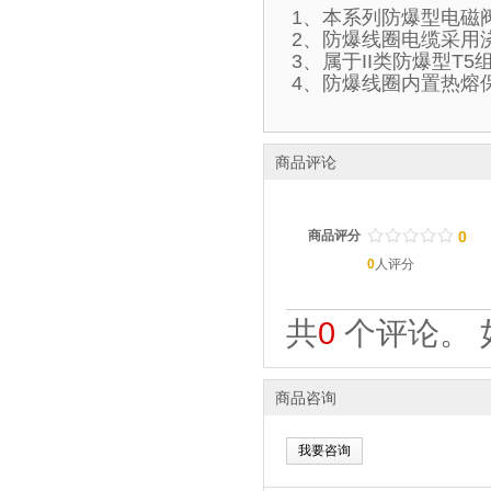
1、本系列防爆型电磁
2、防爆线圈电缆采用
3、属于II类防爆型T
4、防爆线圈内置热熔
商品评论
/
.
/
.
/
.
/
.
/
.
商品评分
0
0
人评分
共
0
个评论。 
商品咨询
我要咨询