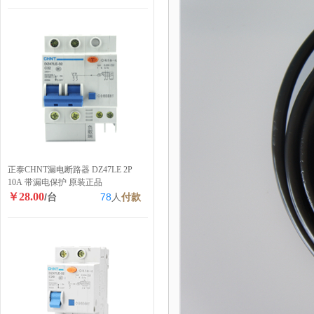
正泰CHNT漏电断路器 DZ47LE 2P
10A 带漏电保护 原装正品
￥28.00
/台
78
人
付款