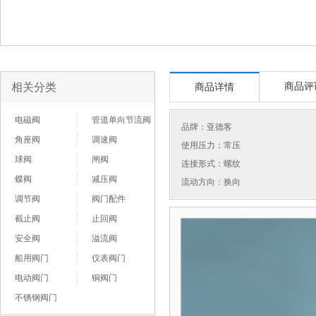
相关分类
商品评
商品详情
电磁阀
管道单向节流阀
品牌：
亚德客
角座阀
调速阀
使用压力：常压
球阀
闸阀
连接形式：螺纹
蝶阀
减压阀
流动方向：换向
调节阀
阀门配件
截止阀
止回阀
安全阀
溢流阀
船用阀门
仪表阀门
电动阀门
铜阀门
不锈钢阀门