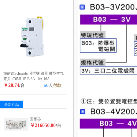
施耐德Schneider 小型断路器 微型空气
开关 iC65H 1P B 6A 10A 16A
￥28.74
/台
50
人
付款
最新产品
变频器
￥216050.00
/台