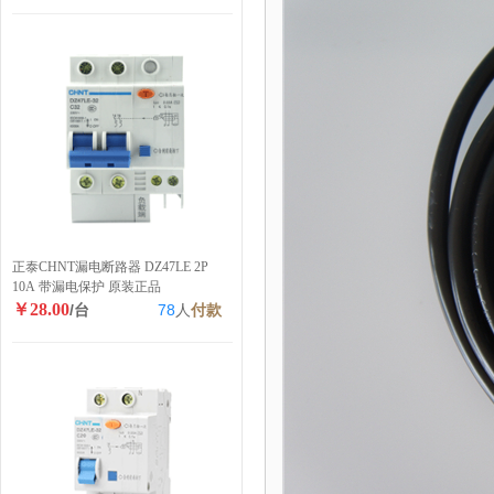
正泰CHNT漏电断路器 DZ47LE 2P
10A 带漏电保护 原装正品
￥28.00
/台
78
人
付款