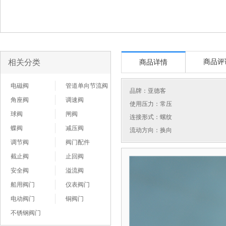
相关分类
商品评
商品详情
电磁阀
管道单向节流阀
品牌：
亚德客
角座阀
调速阀
使用压力：常压
球阀
闸阀
连接形式：螺纹
蝶阀
减压阀
流动方向：换向
调节阀
阀门配件
截止阀
止回阀
安全阀
溢流阀
船用阀门
仪表阀门
电动阀门
铜阀门
不锈钢阀门