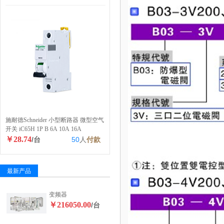
施耐德Schneider 小型断路器 微型空气
开关 iC65H 1P B 6A 10A 16A
￥28.74
/台
50
人
付款
最新产品
变频器
￥216050.00
/台