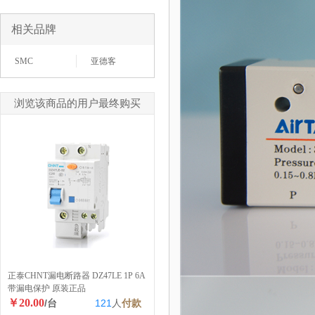
相关品牌
SMC
亚德客
浏览该商品的用户最终购买
正泰CHNT漏电断路器 DZ47LE 1P 6A
带漏电保护 原装正品
￥20.00
/台
121
人
付款