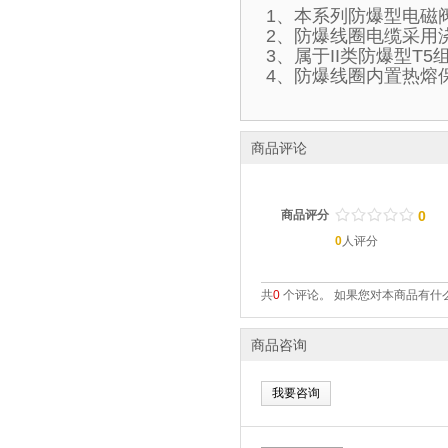
1、本系列防爆型电磁
2、防爆线圈电缆采用
3、属于II类防爆型T
4、防爆线圈内置热熔
商品评论
/
.
/
.
/
.
/
.
/
.
商品评分
0
0
人评分
共
0
个评论。 如果您对本商品有什么
商品咨询
我要咨询