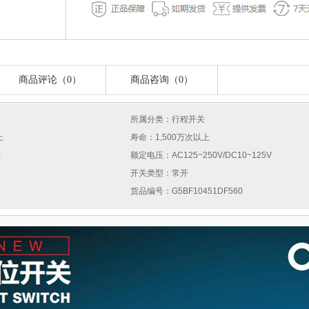
商品评论（0）
商品咨询（0）
所属分类：行程开关
上
寿命：1,500万次以上
否
额定电压：AC125~250V/DC10~125V
开关类型：常开
货品编号：G5BF10451DF560