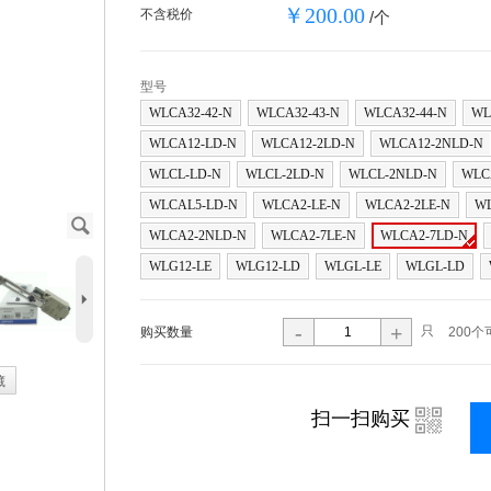
￥200.00
不含税价
/个
型号
WLCA32-42-N
WLCA32-43-N
WLCA32-44-N
WL
WLCA12-LD-N
WLCA12-2LD-N
WLCA12-2NLD-N
WLCL-LD-N
WLCL-2LD-N
WLCL-2NLD-N
WLC
WLCAL5-LD-N
WLCA2-LE-N
WLCA2-2LE-N
WL
J
WLCA2-2NLD-N
WLCA2-7LE-N
WLCA2-7LD-N
WLG12-LE
WLG12-LD
WLGL-LE
WLGL-LD
5
-
+
只
购买数量
200个
藏
i
扫一扫购买