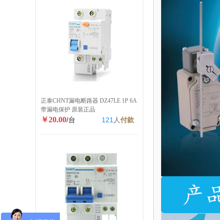
正泰CHNT漏电断路器 DZ47LE 1P 6A
带漏电保护 原装正品
￥20.00
/台
121
人
付款