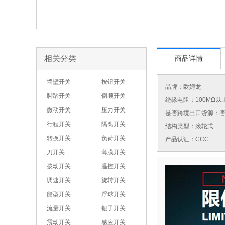
相关分类
商品详情
墙壁开关
按钮开关
品牌：
欧姆龙
脚踏开关
倒顺开关
绝缘电阻：100MΩ以
微动开关
压力开关
是否跨境出口货源：
行程开关
隔离开关
结构类型：滚轮式
转换开关
负荷开关
产品认证：CCC
刀开关
薄膜开关
拨动开关
温控开关
调速开关
旋转开关
船型开关
浮球开关
流量开关
钮子开关
震动开关
感应开关