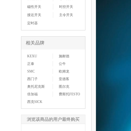
磁性开关
时控开关
接近开关
主令开关
定时器
相关品牌
KEXU
施耐德
正泰
公牛
SMC
欧姆龙
西门子
亚德客
奥托尼克斯
图尔克
倍加福
费斯托FESTO
西克SICK
浏览该商品的用户最终购买