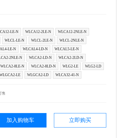
CA12-LE-N
WLCA12-2LE-N
WLCA12-2NLE-N
WLCL-LE-N
WLCL-2LE-N
WLCL-2NLE-N
AL4-LE-N
WLCAL4-LD-N
WLCAL5-LE-N
CA2-2NLE-N
WLCA2-LD-N
WLCA2-2LD-N
WLCA2-8LE-N
WLCA2-8LD-N
WLG2-LE
WLG2-LD
WLGCA2-LE
WLGCA2-LD
WLCA32-41-N
可售
加入购物车
立即购买