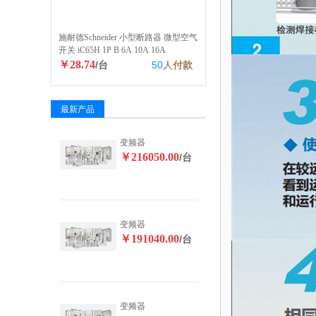
施耐德Schneider 小型断路器 微型空气
开关 iC65H 1P B 6A 10A 16A
￥28.74
/台
50
人
付款
最新产品
变频器
￥216050.00
/台
变频器
￥191040.00
/台
变频器