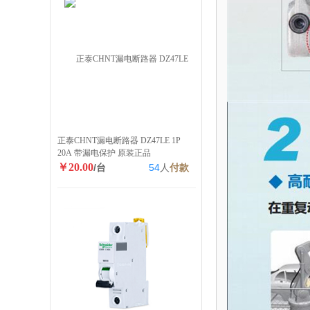
正泰CHNT漏电断路器 DZ47LE 1P
20A 带漏电保护 原装正品
￥20.00
/台
54
人
付款