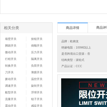
相关分类
商品评
商品详情
墙壁开关
按钮开关
品牌：
欧姆龙
脚踏开关
倒顺开关
绝缘电阻：100MΩ以上
微动开关
压力开关
是否跨境出口货源：否
行程开关
隔离开关
结构类型：滚轮式
转换开关
负荷开关
产品认证：CCC
刀开关
薄膜开关
拨动开关
温控开关
调速开关
旋转开关
船型开关
浮球开关
流量开关
钮子开关
震动开关
感应开关