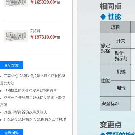
￥165920.00
/台
变频器
￥197310.00
/台
最新文章
三菱plc怎么读取模拟量？PLC获取模拟
量的方法
电动机线路为什么要用D型断路器
空气开关进线与负载端接反影响正常使
用吗
万能式断路器的故障及解决
什么是交流接触器 交流接触器工作原理
最近浏览