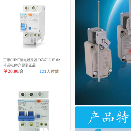
正泰CHNT漏电断路器 DZ47LE 1P 6A
带漏电保护 原装正品
￥20.00
/台
121
人
付款