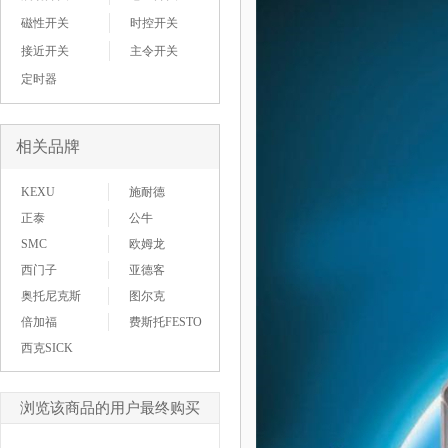
磁性开关
时控开关
接近开关
主令开关
定时器
相关品牌
KEXU
施耐德
正泰
公牛
SMC
欧姆龙
西门子
亚德客
奥托尼克斯
图尔克
倍加福
费斯托FESTO
西克SICK
浏览该商品的用户最终购买