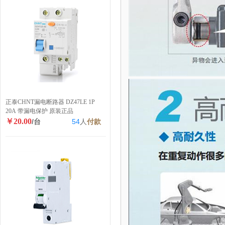
正泰CHNT漏电断路器 DZ47LE 1P
20A 带漏电保护 原装正品
￥20.00
/台
54
人
付款