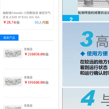
施耐德Schneider 小型断路器 微型空气
开关 iC65H 1P B 6A 10A 16A
￥28.74
/台
50
人
付款
最新产品
变频器
￥216050.00
/台
变频器
￥191040.00
/台
变频器