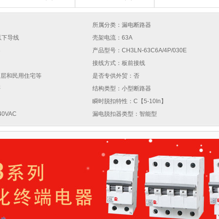
所属分类：漏电断路器
以下导线
壳架电流：63A
器
产品型号：CH3LN-63C6A/4P/030E
接线方式：板前接线
高层和民用住宅等
是否专供外贸：否
否
结构类型：小型断路器
瞬时脱扣特性：C【5-10In】
0VAC
漏电脱扣器类型：智能型