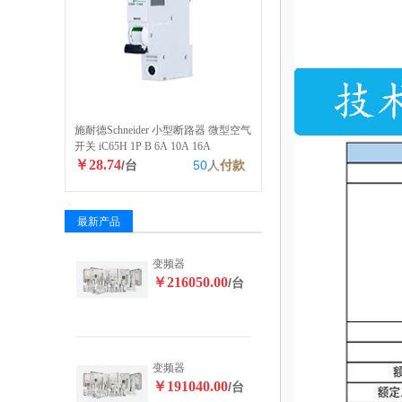
施耐德Schneider 小型断路器 微型空气
开关 iC65H 1P B 6A 10A 16A
￥28.74
/台
50
人
付款
最新产品
变频器
￥216050.00
/台
变频器
￥191040.00
/台