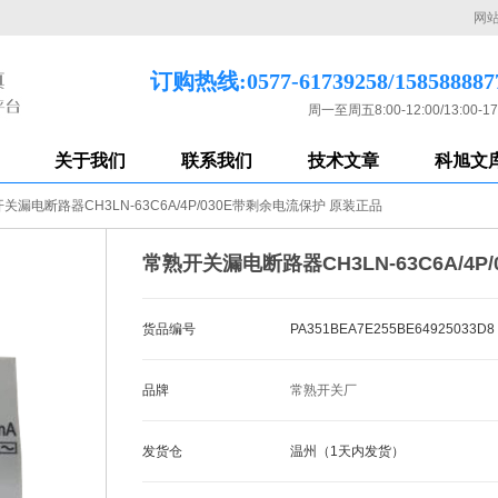
网
订购热线:0577-61739258/158588887
周一至周五8:00-12:00/13:00-17
关于我们
联系我们
技术文章
科旭文
关漏电断路器CH3LN-63C6A/4P/030E带剩余电流保护 原装正品
常熟开关漏电断路器CH3LN-63C6A/4
货品编号
PA351BEA7E255BE64925033D8
品牌
常熟开关厂
发货仓
温州（1天内发货）