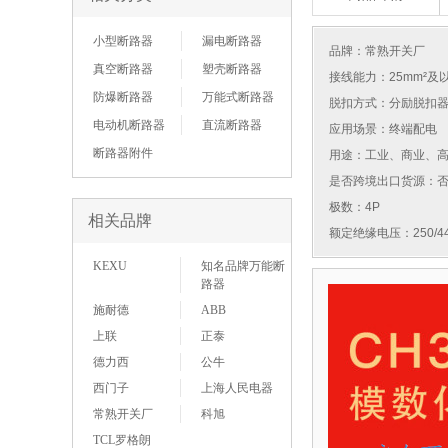
小型断路器
漏电断路器
品牌：
常熟开关厂
真空断路器
塑壳断路器
接线能力：25mm²及
防爆断路器
万能式断路器
脱扣方式：分励脱扣
电动机断路器
直流断路器
应用场景：终端配电
断路器附件
用途：工业、商业、
是否跨境出口货源：
极数：4P
相关品牌
额定绝缘电压：250/44
KEXU
知名品牌万能断
路器
施耐德
ABB
上联
正泰
德力西
公牛
西门子
上海人民电器
常熟开关厂
科旭
TCL罗格朗