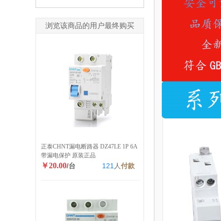
浏览该商品的用户最终购买
正泰CHNT漏电断路器 DZ47LE 1P 6A
带漏电保护 原装正品
￥20.00
/台
121
人
付款