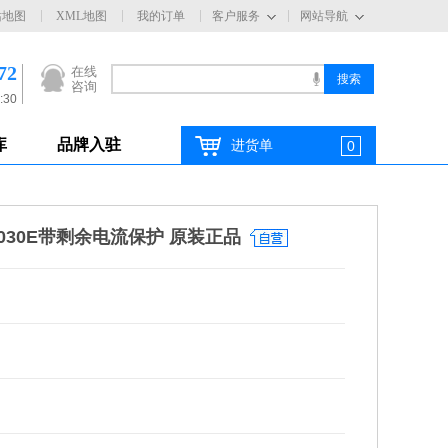
站地图
XML地图
我的订单
客户服务
网站导航
72
在线
咨询
:30
库
品牌入驻
进货单
0
P/030E带剩余电流保护 原装正品