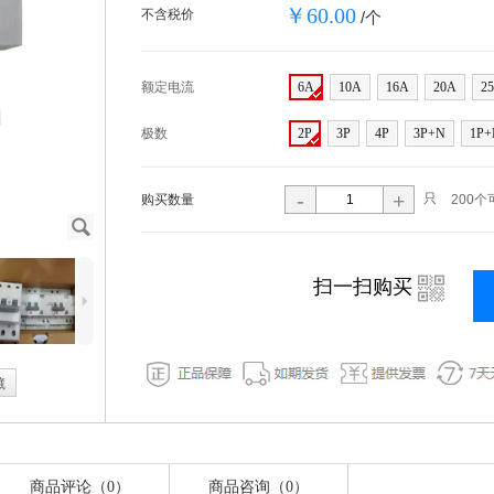
￥60.00
不含税价
/个
额定电流
6A
10A
16A
20A
2
极数
2P
3P
4P
3P+N
1P+
-
+
只
购买数量
200个
J
i
扫一扫购买
5
藏
商品评论（0）
商品咨询（0）