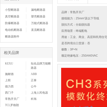
小型断路器
漏电断路器
品牌：
常熟开关厂
真空断路器
塑壳断路器
接线能力：25mm²及以下导线
防爆断路器
万能式断路器
脱扣方式：分励脱扣器
电动机断路器
直流断路器
应用场景：终端配电
断路器附件
用途：工业、商业、高层和民用住
是否跨境出口货源：否
极数：3P+N
相关品牌
额定绝缘电压：250/440VAC
KEXU
知名品牌万能断
路器
施耐德
ABB
上联
正泰
德力西
公牛
西门子
上海人民电器
常熟开关厂
科旭
TCL罗格朗