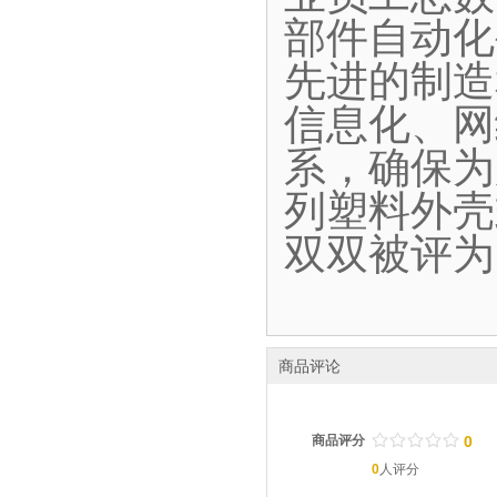
部件自动化
先进的制造
信息化、网
系，确保为
列塑料外壳
双双被评为
商品评论
/
.
/
.
/
.
/
.
/
.
商品评分
0
0
人评分