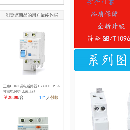
浏览该商品的用户最终购买
正泰CHNT漏电断路器 DZ47LE 1P 6A
带漏电保护 原装正品
￥20.00
/台
121
人
付款