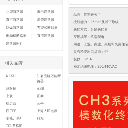
小型断路器
漏电断路器
品牌：
常熟开关厂
真空断路器
塑壳断路器
接线能力：25mm²及以下导线
防爆断路器
万能式断路器
脱扣方式：分励脱扣器
电动机断路器
直流断路器
应用场景：终端配电
断路器附件
用途：工业、商业、高层和民用住
是否跨境出口货源：否
极数：3P+N
相关品牌
额定绝缘电压：250/440VAC
KEXU
知名品牌万能断
路器
施耐德
ABB
上联
正泰
德力西
公牛
西门子
上海人民电器
常熟开关厂
科旭
TCL罗格朗