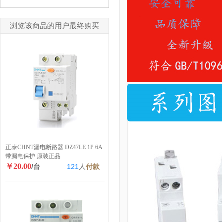
浏览该商品的用户最终购买
正泰CHNT漏电断路器 DZ47LE 1P 6A
带漏电保护 原装正品
￥20.00
/台
121
人
付款