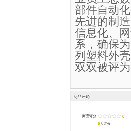
部件自动化
先进的制造
信息化、网
系，确保为
列塑料外壳
双双被评为
商品评论
/
.
/
.
/
.
/
.
/
.
商品评分
0
0
人评分