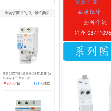
浏览该商品的用户最终购买
正泰CHNT漏电断路器 DZ47LE 1P 6A
带漏电保护 原装正品
￥20.00
/台
121
人
付款