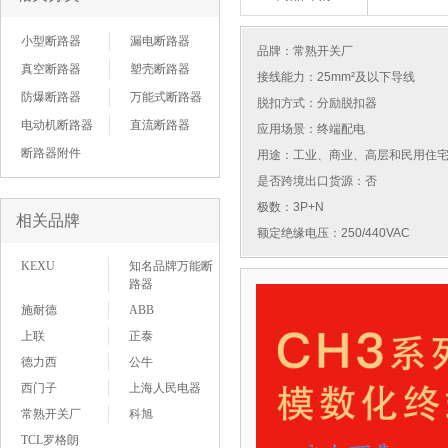
小型断路器
漏电断路器
品牌：
常熟开关厂
真空断路器
塑壳断路器
接线能力：25mm²及以下导线
防爆断路器
万能式断路器
脱扣方式：分励脱扣器
电动机断路器
直流断路器
应用场景：终端配电
断路器附件
用途：工业、商业、高层和民用住
是否跨境出口货源：否
极数：3P+N
相关品牌
额定绝缘电压：250/440VAC
KEXU
知名品牌万能断
路器
施耐德
ABB
上联
正泰
德力西
公牛
西门子
上海人民电器
常熟开关厂
科旭
TCL罗格朗