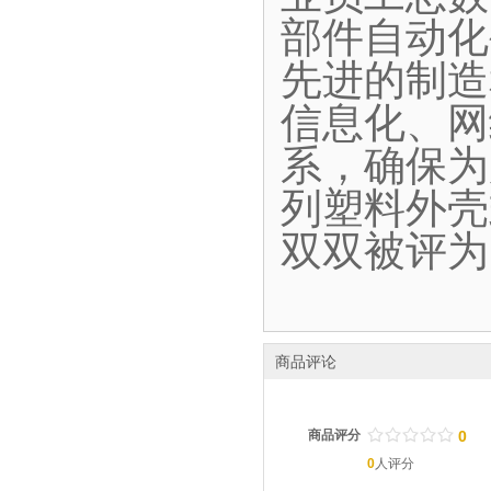
部件自动化
先进的制造
信息化、网
系，确保为
列塑料外壳
双双被评为
商品评论
/
.
/
.
/
.
/
.
/
.
商品评分
0
0
人评分