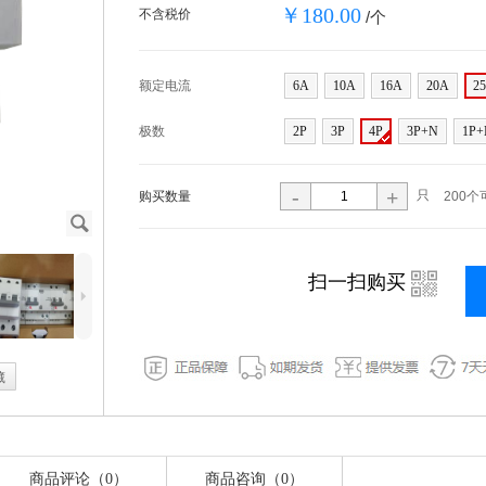
￥180.00
不含税价
/个
额定电流
6A
10A
16A
20A
2
极数
2P
3P
4P
3P+N
1P+
-
+
只
购买数量
200个
J
i
扫一扫购买
5
藏
商品评论（0）
商品咨询（0）