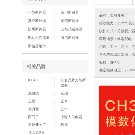
小型断路器
漏电断路器
品牌：
常熟开关厂
真空断路器
塑壳断路器
接线能力：25mm²及
防爆断路器
万能式断路器
脱扣方式：分励脱扣
电动机断路器
直流断路器
应用场景：终端配电
断路器附件
用途：工业、商业、
是否跨境出口货源：
极数：3P+N
相关品牌
额定绝缘电压：250/44
KEXU
知名品牌万能断
路器
施耐德
ABB
上联
正泰
德力西
公牛
西门子
上海人民电器
常熟开关厂
科旭
TCL罗格朗