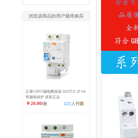
浏览该商品的用户最终购买
正泰CHNT漏电断路器 DZ47LE 1P 6A
带漏电保护 原装正品
￥20.00
/台
121
人
付款