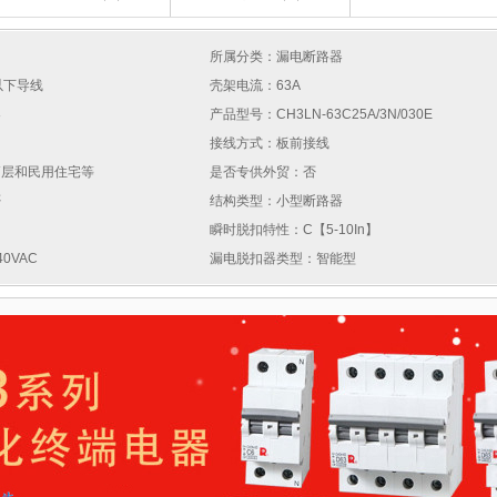
所属分类：漏电断路器
以下导线
壳架电流：63A
器
产品型号：CH3LN-63C25A/3N/030E
接线方式：板前接线
高层和民用住宅等
是否专供外贸：否
否
结构类型：小型断路器
瞬时脱扣特性：C【5-10In】
0VAC
漏电脱扣器类型：智能型