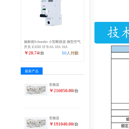
施耐德Schneider 小型断路器 微型空气
开关 iC65H 1P B 6A 10A 16A
￥28.74
/台
50
人
付款
最新产品
变频器
￥216050.00
/台
变频器
￥191040.00
/台