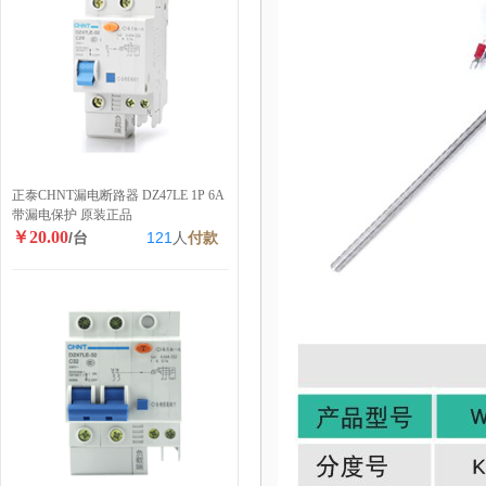
正泰CHNT漏电断路器 DZ47LE 1P 6A
带漏电保护 原装正品
￥20.00
/台
121
人
付款