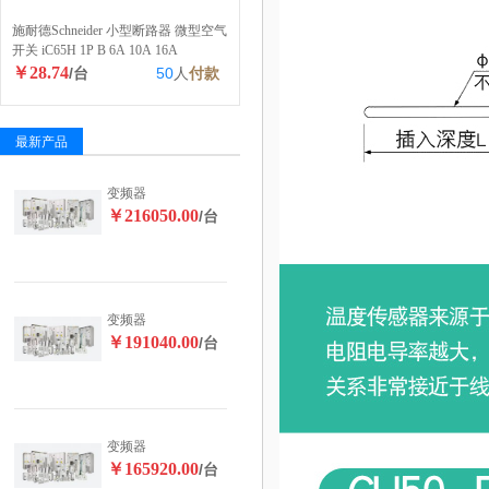
施耐德Schneider 小型断路器 微型空气
开关 iC65H 1P B 6A 10A 16A
￥28.74
/台
50
人
付款
最新产品
变频器
￥216050.00
/台
变频器
￥191040.00
/台
变频器
￥165920.00
/台