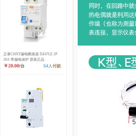
正泰CHNT漏电断路器 DZ47LE 1P
20A 带漏电保护 原装正品
￥20.00
/台
54
人
付款