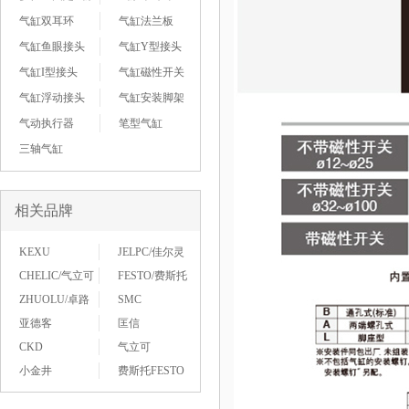
气缸双耳环
气缸法兰板
气缸鱼眼接头
气缸Y型接头
气缸I型接头
气缸磁性开关
气缸浮动接头
气缸安装脚架
气动执行器
笔型气缸
三轴气缸
相关品牌
KEXU
JELPC/佳尔灵
CHELIC/气立可
FESTO/费斯托
ZHUOLU/卓路
SMC
亚德客
匡信
CKD
气立可
小金井
费斯托FESTO