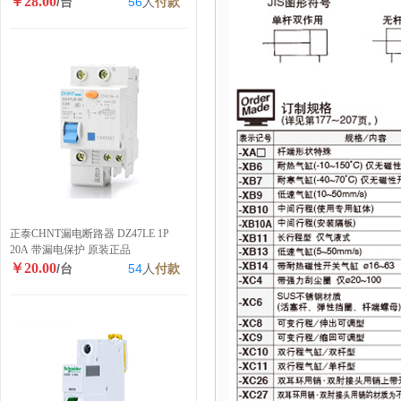
￥28.00
/台
56
人
付款
正泰CHNT漏电断路器 DZ47LE 1P
20A 带漏电保护 原装正品
￥20.00
/台
54
人
付款