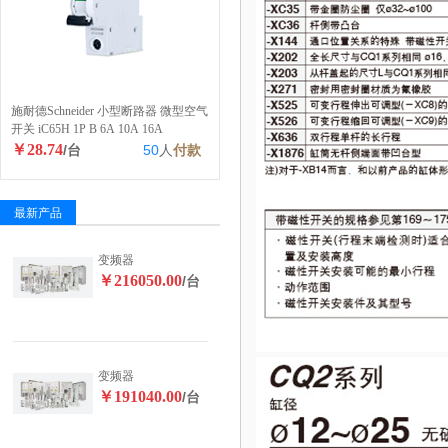
施耐德Schneider 小型断路器 微型空气
开关 iC65H 1P B 6A 10A 16A
￥28.74
/台
50
人
付款
最新产品
变频器
￥216050.00
/台
变频器
￥191040.00
/台