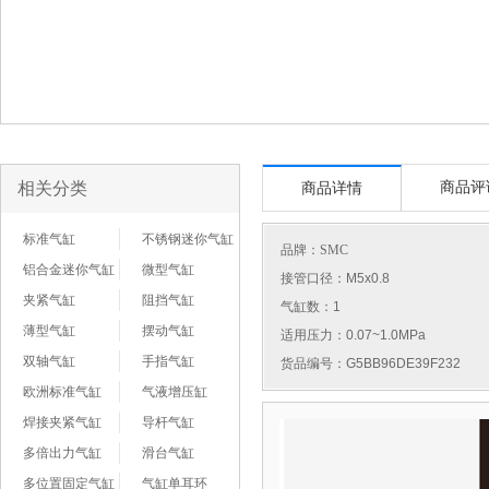
相关分类
商品评
商品详情
标准气缸
不锈钢迷你气缸
品牌：
SMC
铝合金迷你气缸
微型气缸
接管口径：M5x0.8
夹紧气缸
阻挡气缸
气缸数：1
薄型气缸
摆动气缸
适用压力：0.07~1.0MPa
双轴气缸
手指气缸
货品编号：G5BB96DE39F232
欧洲标准气缸
气液增压缸
焊接夹紧气缸
导杆气缸
多倍出力气缸
滑台气缸
多位置固定气缸
气缸单耳环