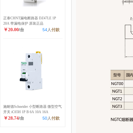
正泰CHNT漏电断路器 DZ47LE 1P
20A 带漏电保护 原装正品
￥20.00
/台
54
人
付款
施耐德Schneider 小型断路器 微型空气
开关 iC65H 1P B 6A 10A 16A
￥28.74
/台
50
人
付款