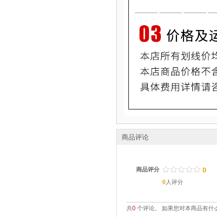
商品评论
/
.
/
.
/
.
/
.
/
.
商品评分
0
0
人评分
共
0
个评论。 如果您对本商品有什么