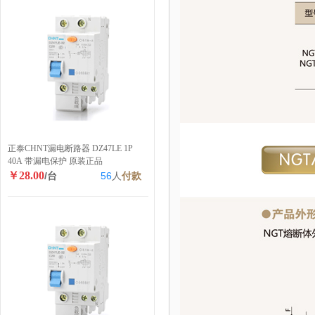
正泰CHNT漏电断路器 DZ47LE 1P
40A 带漏电保护 原装正品
￥28.00
/台
56
人
付款