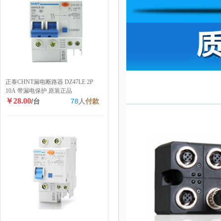
正泰CHNT漏电断路器 DZ47LE 2P
10A 带漏电保护 原装正品
￥28.00
/台
78
人
付款