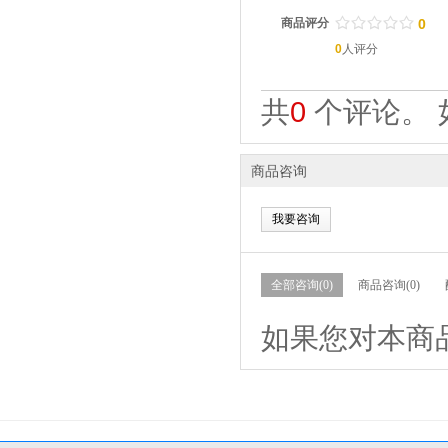
/
.
/
.
/
.
/
.
/
.
商品评分
0
0
人评分
共
0
个评论。 
商品咨询
我要咨询
全部咨询(0)
商品咨询(0)
如果您对本商