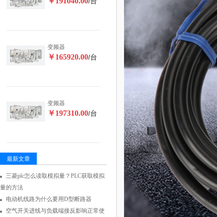
￥191040.00
/台
变频器
￥165920.00
/台
变频器
￥197310.00
/台
最新文章
三菱plc怎么读取模拟量？PLC获取模拟
量的方法
电动机线路为什么要用D型断路器
空气开关进线与负载端接反影响正常使