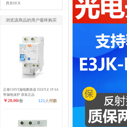
西克SICK
浏览该商品的用户最终购买
正泰CHNT漏电断路器 DZ47LE 1P 6A
带漏电保护 原装正品
￥20.00
/台
121
人
付款