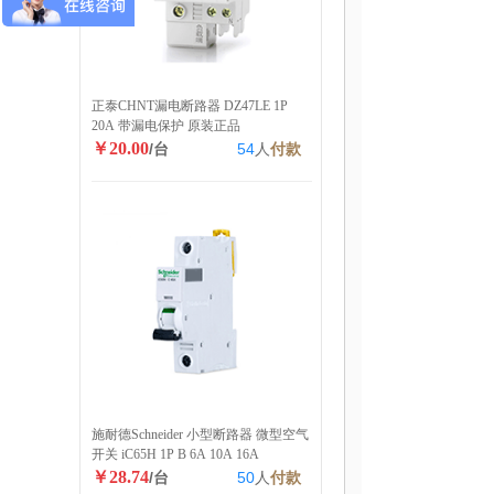
正泰CHNT漏电断路器 DZ47LE 1P
20A 带漏电保护 原装正品
￥20.00
/台
54
人
付款
施耐德Schneider 小型断路器 微型空气
开关 iC65H 1P B 6A 10A 16A
￥28.74
/台
50
人
付款