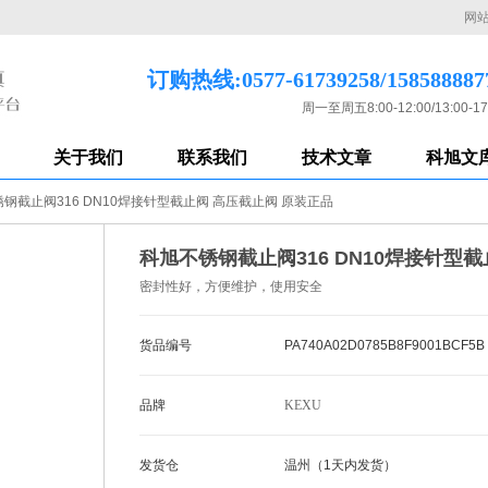
网
订购热线:0577-61739258/158588887
周一至周五8:00-12:00/13:00-17
关于我们
联系我们
技术文章
科旭文
钢截止阀316 DN10焊接针型截止阀 高压截止阀 原装正品
科旭不锈钢截止阀316 DN10焊接针型
密封性好，方便维护，使用安全
货品编号
PA740A02D0785B8F9001BCF5B
品牌
KEXU
发货仓
温州（1天内发货）