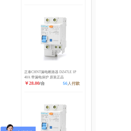
正泰CHNT漏电断路器 DZ47LE 1P
40A 带漏电保护 原装正品
￥28.00
/台
56
人
付款