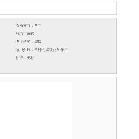
流动方向：单向
形态：角式
连接形式：焊接
适用介质：各种高腐蚀化学介质
标准：美标