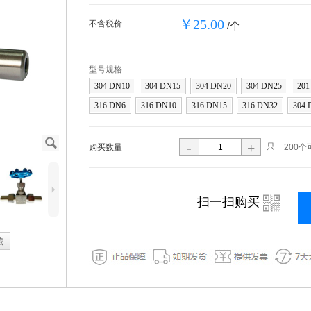
￥25.00
不含税价
/个
型号规格
304 DN10
304 DN15
304 DN20
304 DN25
201
316 DN6
316 DN10
316 DN15
316 DN32
304 
J
-
+
只
购买数量
200个
5
i
扫一扫购买
藏