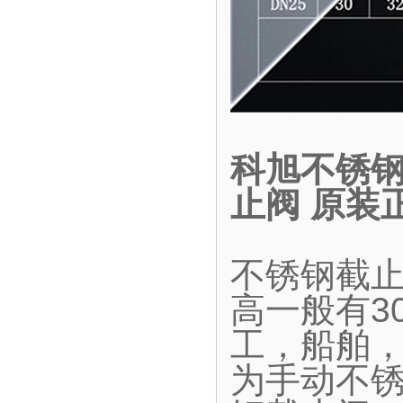
科旭不锈钢
止阀 原装
不锈钢截
高一般有30
工，船舶
为手动不