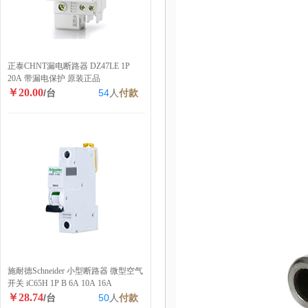
正泰CHNT漏电断路器 DZ47LE 1P
20A 带漏电保护 原装正品
￥20.00
/台
54
人
付款
施耐德Schneider 小型断路器 微型空气
开关 iC65H 1P B 6A 10A 16A
￥28.74
/台
50
人
付款