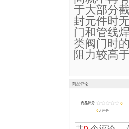
于大部分
封元件时
门和管线
类阀门时
阻力较高
商品评论
/
.
/
.
/
.
/
.
/
.
商品评分
0
0
人评分
共
0
个评论。 