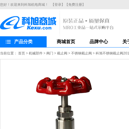
您好！欢迎来到科旭机电商城！
【登录】
【免费注册】
产品分类
商城首页
品牌中心
关
当前位置：
首页
>
机械部件
>
阀门
>
截止阀
>
不锈钢截止阀
>
科旭不锈钢截止阀201