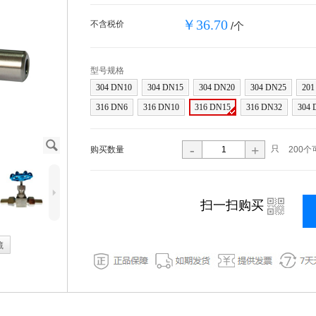
￥36.70
不含税价
/个
型号规格
304 DN10
304 DN15
304 DN20
304 DN25
201
316 DN6
316 DN10
316 DN15
316 DN32
304 
J
-
+
只
购买数量
200个
5
i
扫一扫购买
藏