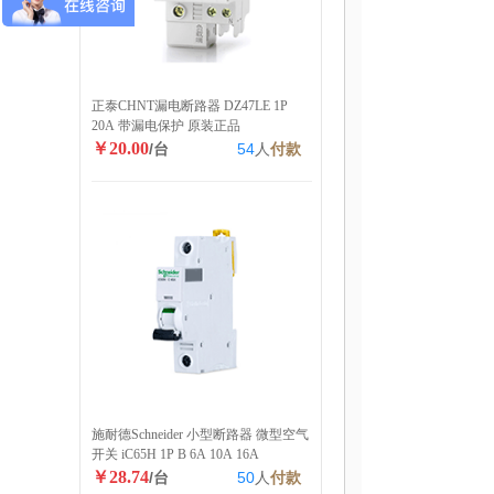
正泰CHNT漏电断路器 DZ47LE 1P
20A 带漏电保护 原装正品
￥20.00
/台
54
人
付款
施耐德Schneider 小型断路器 微型空气
开关 iC65H 1P B 6A 10A 16A
￥28.74
/台
50
人
付款