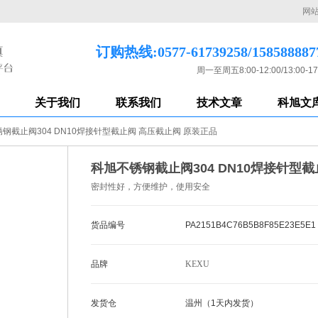
网
订购热线:0577-61739258/158588887
周一至周五8:00-12:00/13:00-17
关于我们
联系我们
技术文章
科旭文
钢截止阀304 DN10焊接针型截止阀 高压截止阀 原装正品
科旭不锈钢截止阀304 DN10焊接针型
密封性好，方便维护，使用安全
货品编号
PA2151B4C76B5B8F85E23E5E1
品牌
KEXU
发货仓
温州（1天内发货）