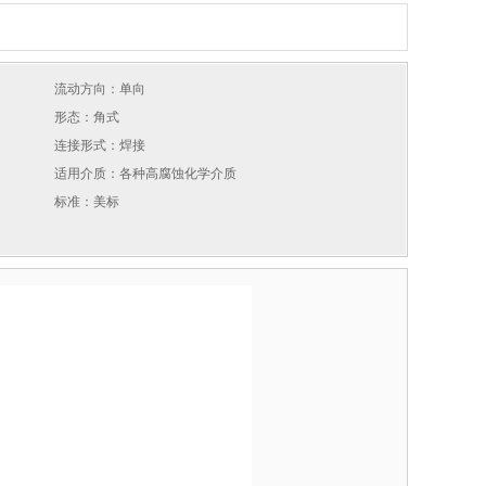
流动方向：单向
形态：角式
连接形式：焊接
适用介质：各种高腐蚀化学介质
标准：美标