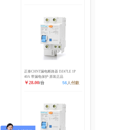
正泰CHNT漏电断路器 DZ47LE 1P
40A 带漏电保护 原装正品
￥28.00
/台
56
人
付款