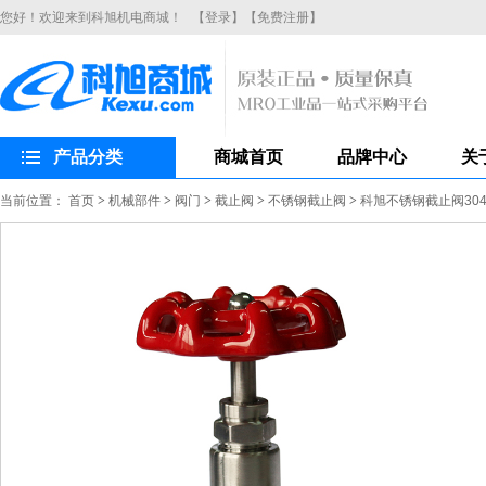
您好！欢迎来到科旭机电商城！
【登录】
【免费注册】
产品分类
商城首页
品牌中心
关
当前位置：
首页
>
机械部件
>
阀门
>
截止阀
>
不锈钢截止阀
>
科旭不锈钢截止阀304