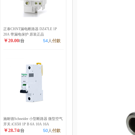
正泰CHNT漏电断路器 DZ47LE 1P
20A 带漏电保护 原装正品
￥20.00
/台
54
人
付款
施耐德Schneider 小型断路器 微型空气
开关 iC65H 1P B 6A 10A 16A
￥28.74
/台
50
人
付款