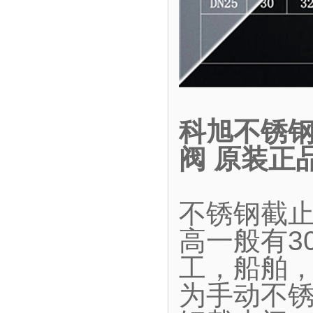
科旭不锈钢
阀 原装正
不锈钢截
高一般有30
工，船舶
为手动不