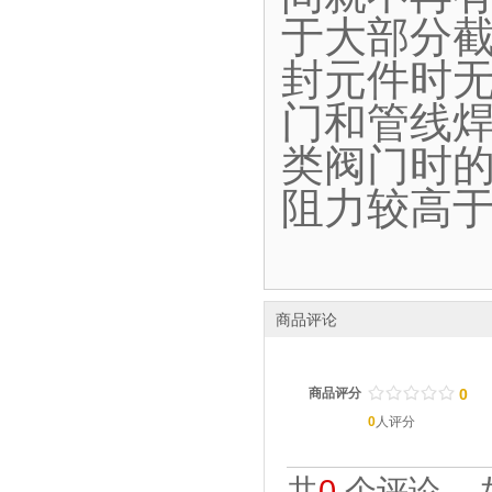
于大部分
封元件时
门和管线
类阀门时
阻力较高
商品评论
/
.
/
.
/
.
/
.
/
.
商品评分
0
0
人评分
共
0
个评论。 