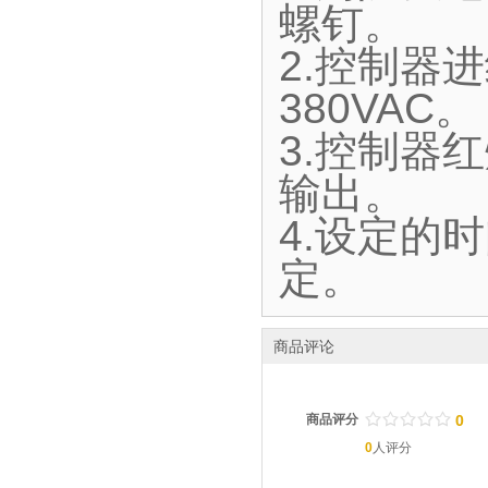
螺钉。
2.控制器进
380VAC。
3.控制器
输出。
4.设定的
定。
商品评论
/
.
/
.
/
.
/
.
/
.
商品评分
0
0
人评分