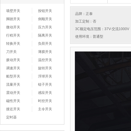
墙壁开关
按钮开关
品牌：
正泰
脚踏开关
倒顺开关
加工定制：否
微动开关
压力开关
3C额定电压范围：37V-交流1000V
行程开关
隔离开关
使用环境：普通型
转换开关
负荷开关
刀开关
薄膜开关
拨动开关
温控开关
调速开关
旋转开关
船型开关
浮球开关
流量开关
钮子开关
震动开关
感应开关
磁性开关
时控开关
接近开关
主令开关
定时器