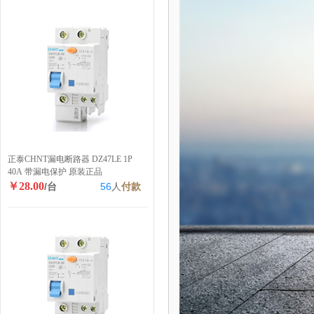
正泰CHNT漏电断路器 DZ47LE 1P
40A 带漏电保护 原装正品
￥28.00
/台
56
人
付款