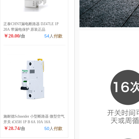
正泰CHNT漏电断路器 DZ47LE 1P
20A 带漏电保护 原装正品
￥20.00
/台
54
人
付款
施耐德Schneider 小型断路器 微型空气
开关 iC65H 1P B 6A 10A 16A
￥28.74
/台
50
人
付款