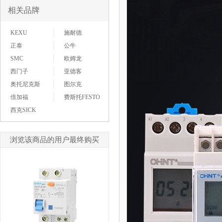
相关品牌
KEXU
施耐德
正泰
公牛
SMC
欧姆龙
西门子
亚德客
奥托尼克斯
图尔克
倍加福
费斯托FESTO
西克SICK
浏览该商品的用户最终购买