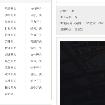
墙壁开关
按钮开关
品牌：
正泰
脚踏开关
倒顺开关
加工定制：否
微动开关
压力开关
3C额定电压范围：37V-交流1000V
行程开关
隔离开关
使用环境：普通型
转换开关
负荷开关
刀开关
薄膜开关
拨动开关
温控开关
调速开关
旋转开关
船型开关
浮球开关
流量开关
钮子开关
震动开关
感应开关
磁性开关
时控开关
接近开关
主令开关
定时器