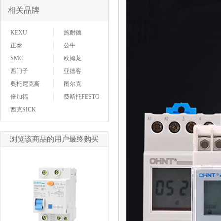
相关品牌
KEXU
施耐德
正泰
公牛
SMC
欧姆龙
西门子
亚德客
奥托尼克斯
图尔克
倍加福
费斯托FESTO
西克SICK
浏览该商品的用户最终购买