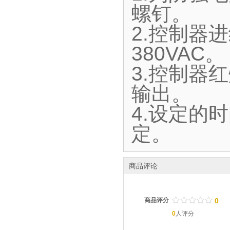
螺钉。
2.控制器进
380VAC。
3.控制器
输出。
4.设定的
定。
商品评论
/
.
/
.
/
.
/
.
/
.
商品评分
0
0
人评分