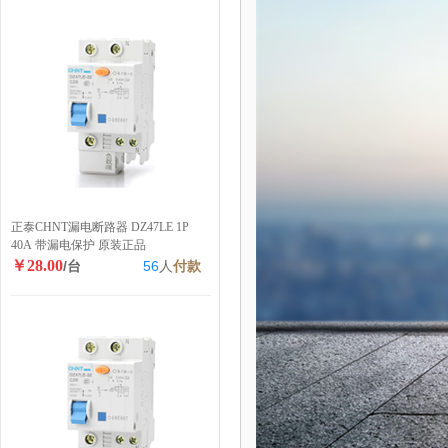
正泰CHNT漏电断路器 DZ47LE 1P
40A 带漏电保护 原装正品
￥28.00
/台
56
人
付款