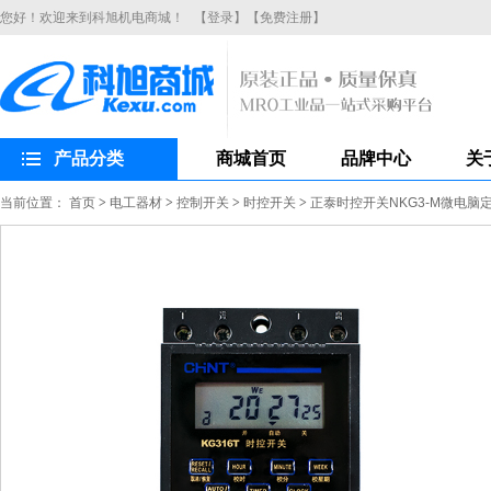
您好！欢迎来到科旭机电商城！
【登录】
【免费注册】
产品分类
商城首页
品牌中心
关
当前位置：
首页
>
电工器材
>
控制开关
>
时控开关
>
正泰时控开关NKG3-M微电脑