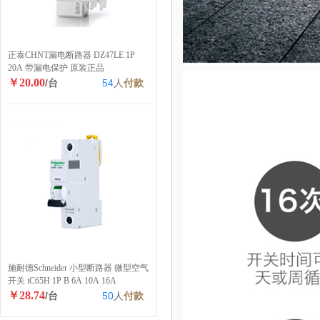
正泰CHNT漏电断路器 DZ47LE 1P
20A 带漏电保护 原装正品
￥20.00
/台
54
人
付款
施耐德Schneider 小型断路器 微型空气
开关 iC65H 1P B 6A 10A 16A
￥28.74
/台
50
人
付款