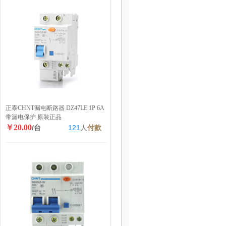
正泰CHNT漏电断路器 DZ47LE 1P 6A
带漏电保护 原装正品
￥20.00
/台
121
人
付款