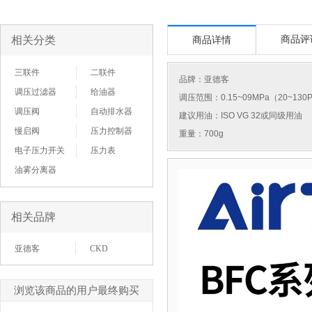
相关分类
商品评
商品详情
三联件
二联件
品牌：
亚德客
调压过滤器
给油器
调压范围：0.15~09MPa（20~130P
调压阀
自动排水器
建议用油：ISO VG 32或同级用油
慢启阀
压力控制器
重量：700g
电子压力开关
压力表
油雾分离器
相关品牌
亚德客
CKD
浏览该商品的用户最终购买