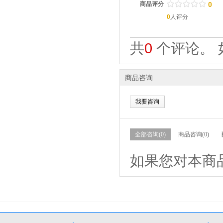
/
.
/
.
/
.
/
.
/
.
商品评分
0
0
人评分
共
0
个评论。 
商品咨询
我要咨询
全部咨询(0)
商品咨询(0)
如果您对本商