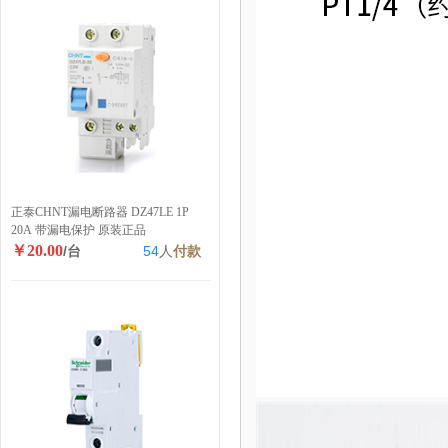
正泰CHNT漏电断路器 DZ47LE 1P
20A 带漏电保护 原装正品
￥20.00
/台
54
人
付款