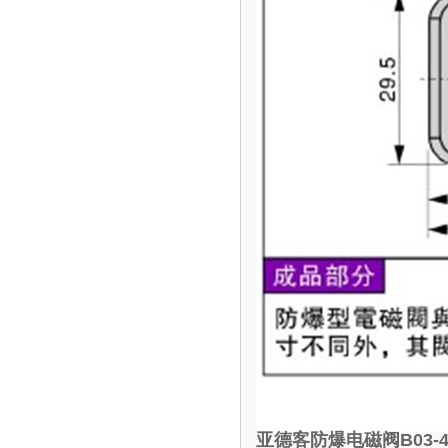
亚德客防爆电磁阀B03-4