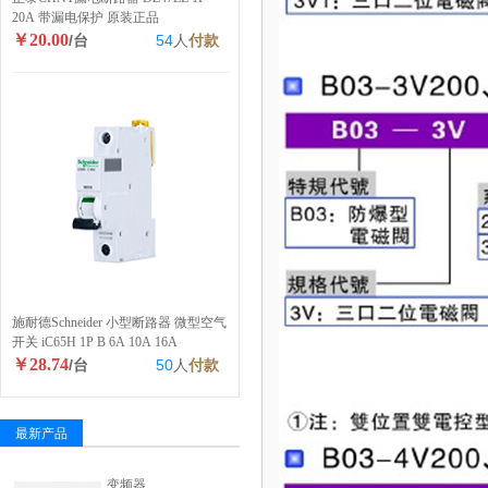
20A 带漏电保护 原装正品
￥20.00
/台
54
人
付款
施耐德Schneider 小型断路器 微型空气
开关 iC65H 1P B 6A 10A 16A
￥28.74
/台
50
人
付款
最新产品
变频器