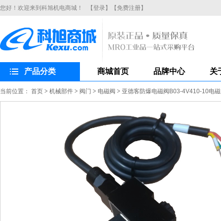
您好！欢迎来到科旭机电商城！
【登录】
【免费注册】
产品分类
商城首页
品牌中心
关
当前位置：
首页
>
机械部件
>
阀门
>
电磁阀
>
亚德客防爆电磁阀B03-4V410-10