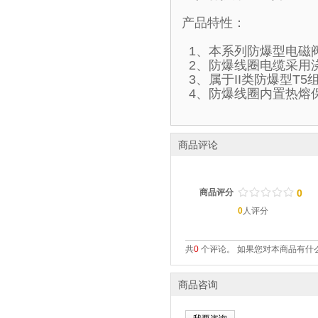
产品特性：
1、本系列防爆型电磁
2、防爆线圈电缆采用
3、属于II类防爆型T
4、防爆线圈内置热熔
商品评论
/
.
/
.
/
.
/
.
/
.
商品评分
0
0
人评分
共
0
个评论。 如果您对本商品有什么
商品咨询