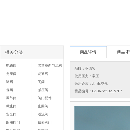
相关分类
商品评
商品详情
电磁阀
管道单向节流阀
品牌：
亚德客
角座阀
调速阀
使用压力：常压
球阀
闸阀
适用介质：水,油,空气
蝶阀
减压阀
货品编号：G5B67A5D2157F7
调节阀
阀门配件
截止阀
止回阀
安全阀
溢流阀
船用阀门
仪表阀门