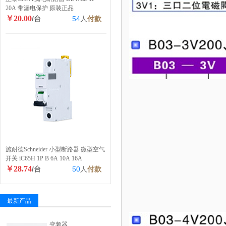
20A 带漏电保护 原装正品
￥20.00
/台
54
人
付款
施耐德Schneider 小型断路器 微型空气
开关 iC65H 1P B 6A 10A 16A
￥28.74
/台
50
人
付款
最新产品
变频器