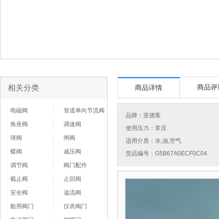
相关分类
商品评
商品详情
电磁阀
管道单向节流阀
品牌：
亚德客
角座阀
调速阀
使用压力：常压
球阀
闸阀
适用介质：水,油,空气
蝶阀
减压阀
货品编号：G5B67A0ECF0C04
调节阀
阀门配件
截止阀
止回阀
安全阀
溢流阀
船用阀门
仪表阀门