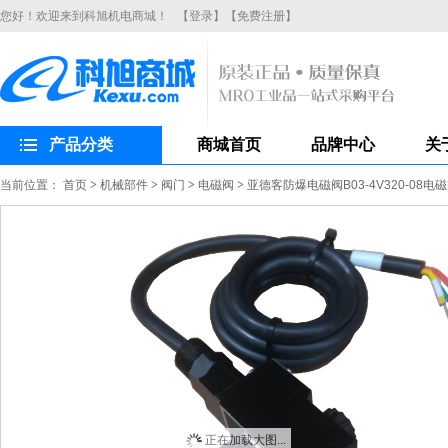
您好！欢迎来到科旭机电商城！
【登录】
【免费注册】
产品分类
商城首页
品牌中心
关
当前位置：
首页
>
机械部件
>
阀门
>
电磁阀
>
亚德客防爆电磁阀B03-4V320-08
正在加载大图...