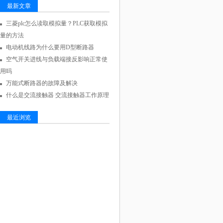
最新文章
三菱plc怎么读取模拟量？PLC获取模拟
量的方法
电动机线路为什么要用D型断路器
空气开关进线与负载端接反影响正常使
用吗
万能式断路器的故障及解决
什么是交流接触器 交流接触器工作原理
最近浏览