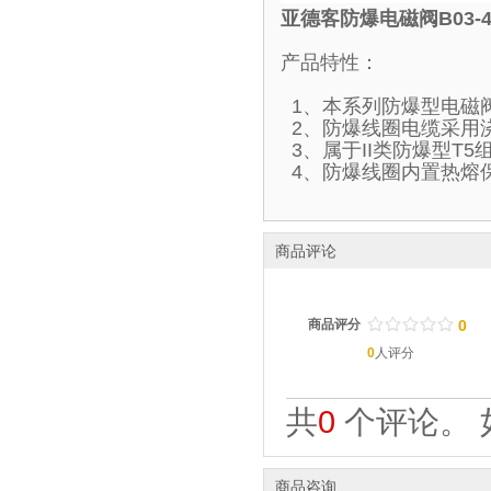
亚德客防爆电磁阀B03-4
产品特性：
1、本系列防爆型电磁
2、防爆线圈电缆采用
3、属于II类防爆型T
4、防爆线圈内置热熔
商品评论
/
.
/
.
/
.
/
.
/
.
商品评分
0
0
人评分
共
0
个评论。 
商品咨询