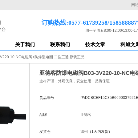
网
订购热线:0577-61739258/158588887
周一至周五8:00-12:00/13:00-17
关于我们
联系我们
技术文章
科旭文
V220-10-NC电磁阀+防爆型电圈 二位三通 原装正品
亚德客防爆电磁阀B03-3V220-10-N
选材严谨，外观优良，安全使用，品质保证
货品编号
PADCBCEF15C35B6690337921
品牌
亚德客
发货仓
温州（1天内发货）