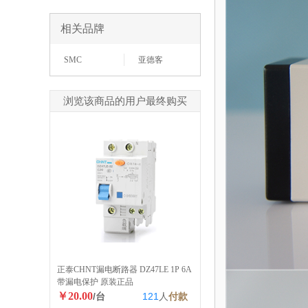
相关品牌
SMC
亚德客
浏览该商品的用户最终购买
正泰CHNT漏电断路器 DZ47LE 1P 6A
带漏电保护 原装正品
￥20.00
/台
121
人
付款