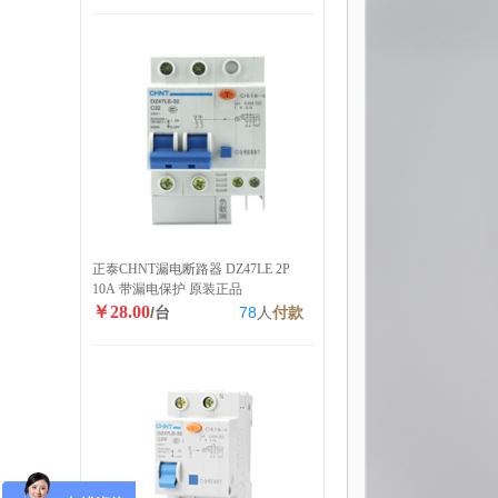
正泰CHNT漏电断路器 DZ47LE 2P
10A 带漏电保护 原装正品
￥28.00
/台
78
人
付款