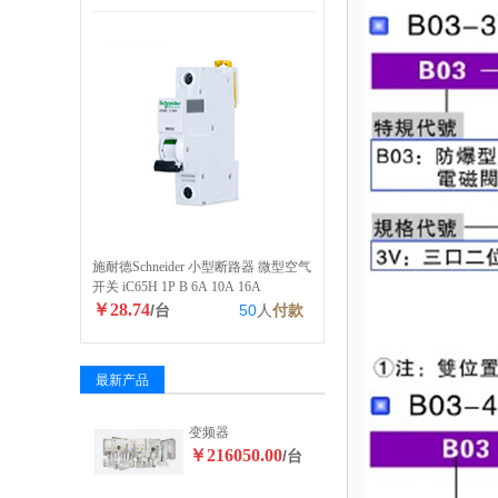
施耐德Schneider 小型断路器 微型空气
开关 iC65H 1P B 6A 10A 16A
￥28.74
/台
50
人
付款
最新产品
变频器
￥216050.00
/台