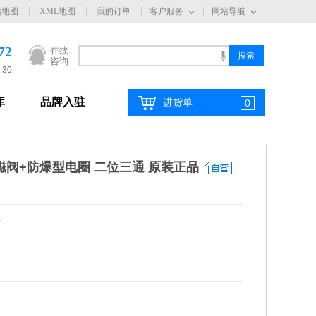
站地图
XML地图
我的订单
客户服务
网站导航
72
在线
咨询
:30
库
品牌入驻
进货单
0
C电磁阀+防爆型电圈 二位三通 原装正品
E