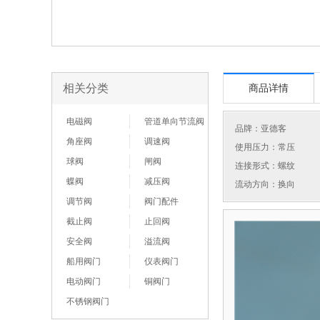
相关分类
商品详情
电磁阀
管道单向节流阀
品牌：
亚德客
角座阀
调速阀
使用压力：常压
球阀
闸阀
连接形式：螺纹
蝶阀
减压阀
流动方向：换向
调节阀
阀门配件
截止阀
止回阀
安全阀
溢流阀
船用阀门
仪表阀门
电动阀门
铜阀门
不锈钢阀门