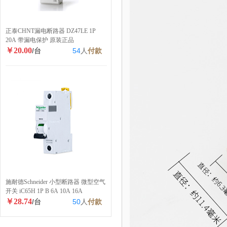
正泰CHNT漏电断路器 DZ47LE 1P
20A 带漏电保护 原装正品
￥20.00
/台
54
人
付款
施耐德Schneider 小型断路器 微型空气
开关 iC65H 1P B 6A 10A 16A
￥28.74
/台
50
人
付款