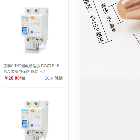
正泰CHNT漏电断路器 DZ47LE 1P
40A 带漏电保护 原装正品
￥28.00
/台
56
人
付款