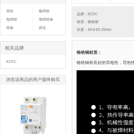
焊丝
银焊粉
品牌：
KEXU
电焊钳
堆焊焊条
材质：铬锆铜
焊条
焊头
长度：49.8-65.35mm
相关品牌
铬锆铜材质：
KEXU
铬锆铜有良好的导电性，导热
浏览该商品的用户最终购买