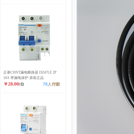
正泰CHNT漏电断路器 DZ47LE 2P
10A 带漏电保护 原装正品
￥28.00
/台
78
人
付款