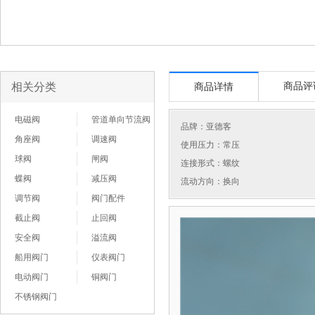
相关分类
商品评
商品详情
电磁阀
管道单向节流阀
品牌：
亚德客
角座阀
调速阀
使用压力：常压
球阀
闸阀
连接形式：螺纹
蝶阀
减压阀
流动方向：换向
调节阀
阀门配件
截止阀
止回阀
安全阀
溢流阀
船用阀门
仪表阀门
电动阀门
铜阀门
不锈钢阀门