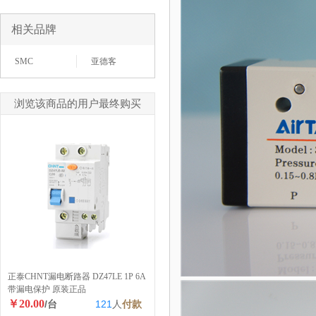
相关品牌
SMC
亚德客
浏览该商品的用户最终购买
正泰CHNT漏电断路器 DZ47LE 1P 6A
带漏电保护 原装正品
￥20.00
/台
121
人
付款