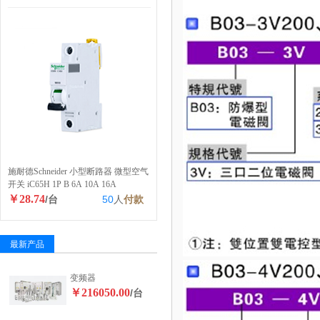
施耐德Schneider 小型断路器 微型空气
开关 iC65H 1P B 6A 10A 16A
￥28.74
/台
50
人
付款
最新产品
变频器
￥216050.00
/台