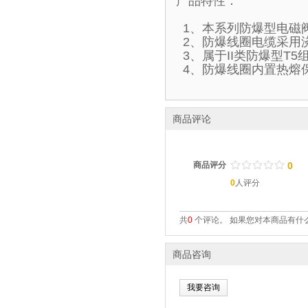
产品特性：
1、本系列防爆型电磁
2、防爆线圈电缆采用
3、属于II类防爆型T
4、防爆线圈内置热熔
商品评论
/
.
/
.
/
.
/
.
/
.
商品评分
0
0
人评分
共
0
个评论。 如果您对本商品有什么
商品咨询
我要咨询