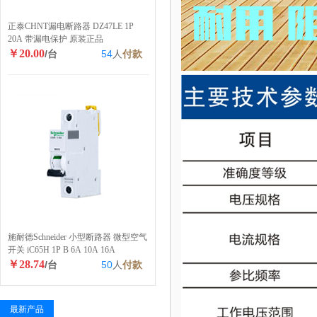
正泰CHNT漏电断路器 DZ47LE 1P
20A 带漏电保护 原装正品
￥20.00
/台
54
人
付款
施耐德Schneider 小型断路器 微型空气
开关 iC65H 1P B 6A 10A 16A
￥28.74
/台
50
人
付款
最新产品