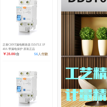
正泰CHNT漏电断路器 DZ47LE 1P
40A 带漏电保护 原装正品
￥28.00
/台
56
人
付款