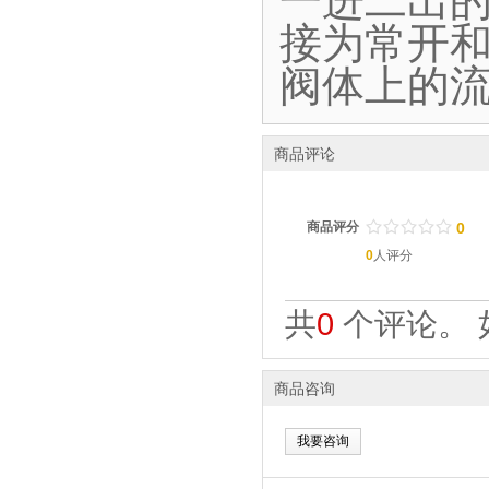
一进二出
接为常开
阀体上的
商品评论
/
.
/
.
/
.
/
.
/
.
商品评分
0
0
人评分
共
0
个评论。 
商品咨询
我要咨询