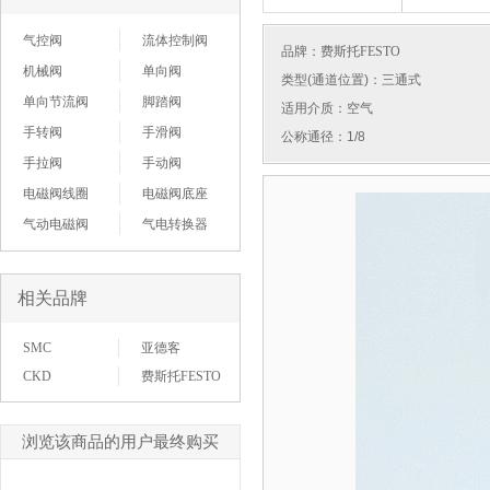
气控阀
流体控制阀
品牌：
费斯托FESTO
机械阀
单向阀
类型(通道位置)：三通式
单向节流阀
脚踏阀
适用介质：空气
手转阀
手滑阀
公称通径：1/8
手拉阀
手动阀
电磁阀线圈
电磁阀底座
气动电磁阀
气电转换器
相关品牌
SMC
亚德客
CKD
费斯托FESTO
浏览该商品的用户最终购买