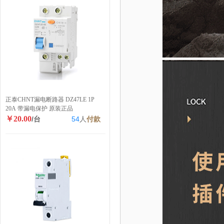
正泰CHNT漏电断路器 DZ47LE 1P
20A 带漏电保护 原装正品
￥20.00
/台
54
人
付款